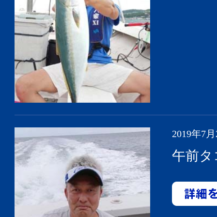
2019年7月
午前タ