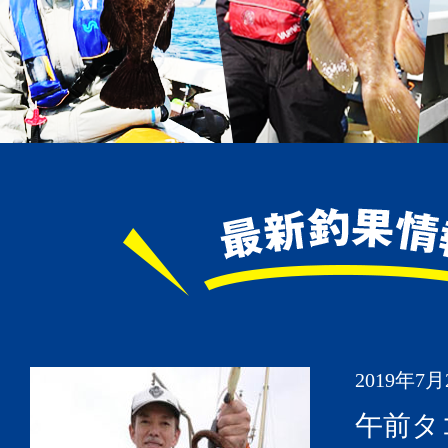
2019年7月
午前タ