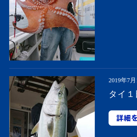
2019年7月
タイ１