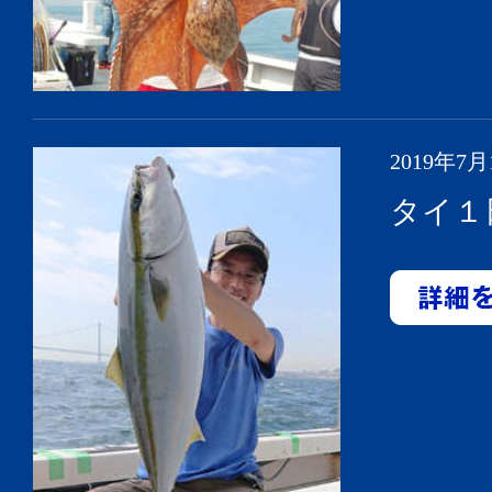
2019年7月
タイ１