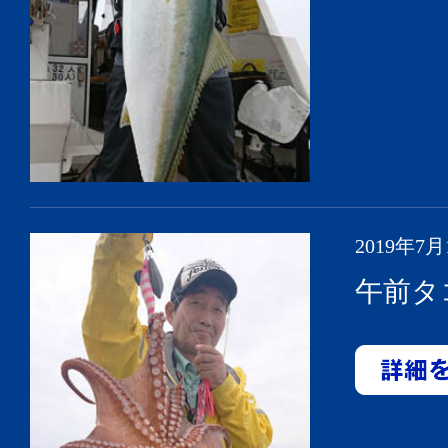
2019年7月
午前タ