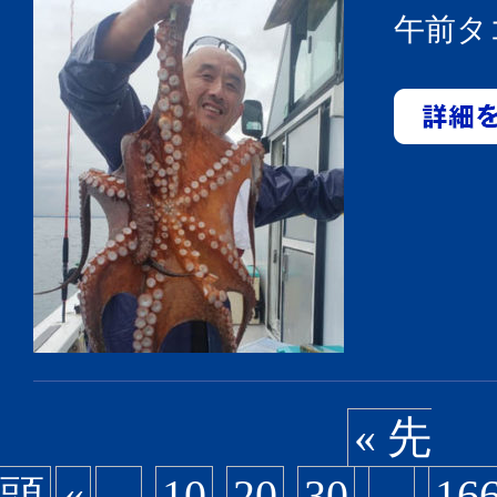
午前タ
« 先
頭
«
...
10
20
30
...
16