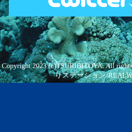
Copyright 2023 (c)TSURIBITOYA. All rights
りステーション/REALW