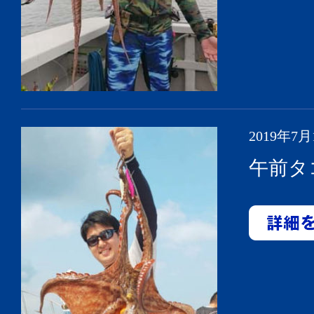
2019年7月
午前タ