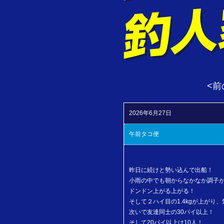
<前
2026年6月27日
午前タコ便
昨日に続けと勢い込んで出船！
小雨の中でも朝からなかなか調子が良
ドンドン上がる上がる！
そして２ハイ目の1.4kgが上がり
次いで友達同士の30パイ以上！
そして20パイ以上は10人！